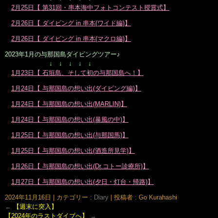
2月25日【 第31回・串本海中フォトコンテスト授賞式】
2月26日【 ダイビング in 串本(ワイド編)】
2月26日【 ダイビング in 串本(マクロ編)】
2023年1月の与那国島ダイビングツアー♪
↓ ↓ ↓ ↓ ↓
1月23日【 石垣島、そして初の与那国島へ！】
1月24日【 与那国島の想い出(ダイビング編)】
1月24日【 与那国島の想い出(MARLIN)】
1月24日【 与那国島の想い出(暴風の中)】
1月25日【 与那国島の想い出(与那国馬)】
1月25日【 与那国島の想い出(酒造所見学)】
1月26日【 与那国島の想い出(Dr.コトー診療所)】
1月27日【 与那国島の想い出(夕日・灯台・帰路)】
2024年11月16日
|
カテゴリー :
Diary
|
投稿者 : Go Kurahashi
←
【週末に突入】
【2024年のラストダイブへ】
→