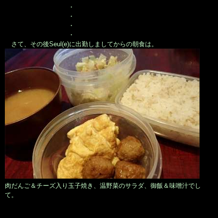
・
・
・
・
さて、その後Seul(e)に出勤しましてからの朝食は。
肉だんご＆チーズ入り玉子焼き、温野菜のサラダ、御飯＆味噌汁でし
て。