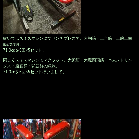
続いてはスミスマシンにてベンチプレスで、大胸筋・三角筋・上腕三頭
筋の鍛錬。
71.0kgを5回×5セット。
同じくスミスマシンでスクワット、大殿筋・大腿四頭筋・ハムストリン
グス・腹筋群・背筋群の鍛錬。
71.0kgを5回×5セット行いまして。