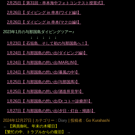
2月25日【 第31回・串本海中フォトコンテスト授賞式】
2月26日【 ダイビング in 串本(ワイド編)】
2月26日【 ダイビング in 串本(マクロ編)】
2023年1月の与那国島ダイビングツアー♪
↓ ↓ ↓ ↓ ↓
1月23日【 石垣島、そして初の与那国島へ！】
1月24日【 与那国島の想い出(ダイビング編)】
1月24日【 与那国島の想い出(MARLIN)】
1月24日【 与那国島の想い出(暴風の中)】
1月25日【 与那国島の想い出(与那国馬)】
1月25日【 与那国島の想い出(酒造所見学)】
1月26日【 与那国島の想い出(Dr.コトー診療所)】
1月27日【 与那国島の想い出(夕日・灯台・帰路)】
2024年12月27日
|
カテゴリー :
Diary
|
投稿者 : Go Kurahashi
←
【満員御礼、年末の木曜日】
【繁忙の中、トラブルからの復旧】
→