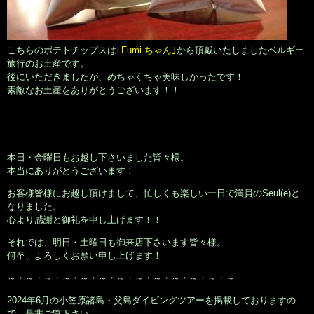
こちらのポテトチップスは
｢Fumi ちゃん｣
から頂戴いたしましたベルギー
旅行のお土産です。
後にいただきましたが、めちゃくちゃ美味しかったです！
素敵なお土産をありがとうございます！！
本日・金曜日もお越し下さいました皆々様。
本当にありがとうございます！
お客様皆様にお越し頂けまして、忙しくも楽しい一日で満員のSeul(e)と
なりました。
心より感謝と御礼を申し上げます！！
それでは、明日・土曜日も御来店下さいます皆々様。
何卒、よろしくお願い申し上げます！
～・～・～・～・～・～・～・～・～・～・～・～・～
2024年6月の小笠原諸島・父島ダイビングツアーを掲載しておりますの
で、是非ご覧下さい。