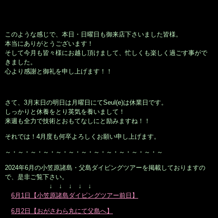
このような感じで、本日・日曜日も御来店下さいました皆様。
本当にありがとうございます！
そして今月も皆々様にお越し頂けまして、忙しくも楽しく過ごす事がで
きました。
心より感謝と御礼を申し上げます！！
さて、3月末日の明日は月曜日にてSeul(e)は休業日です。
しっかりと休養をとり英気を養いまして！
来週も全力で技術とおもてなしにと励みますね！！
それでは！4月度も何卒よろしくお願い申し上げます。
～・～・～・～・～・～・～・～・～・～・～・～・～
2024年6月の小笠原諸島・父島ダイビングツアーを掲載しておりますの
で、是非ご覧下さい。
↓ ↓ ↓ ↓ ↓
6月1日【小笠原諸島ダイビングツアー前日】
6月2日【おがさわら丸にて父島へ】