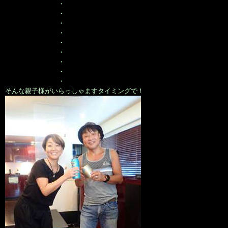
・
・
・
・
・
・
・
・
・
そんな親子様がいらっしゃますタイミングで！