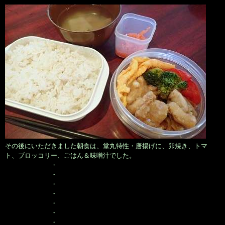
その後にいただきました朝食は、堂丸特性・唐揚げに、卵焼き、トマ
ト、ブロッコリー、ごはん＆味噌汁でした。
・
・
・
・
・
・
・