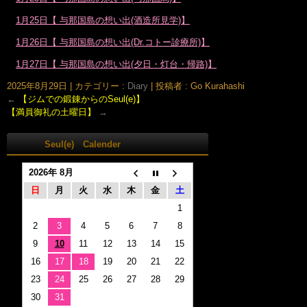
1月25日【 与那国島の想い出(酒造所見学)】
1月26日【 与那国島の想い出(Dr.コトー診療所)】
1月27日【 与那国島の想い出(夕日・灯台・帰路)】
2025年8月29日
|
カテゴリー :
Diary
|
投稿者 : Go Kurahashi
←
【ジムでの鍛錬からのSeul(e)】
【満員御礼の土曜日】
→
Seul(e) Calender
2026年 8月
日
月
火
水
木
金
土
1
2
3
4
5
6
7
8
9
10
11
12
13
14
15
16
17
18
19
20
21
22
23
24
25
26
27
28
29
30
31